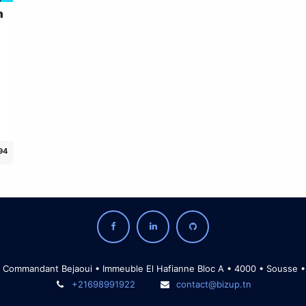
n
94
Commandant Bejaoui • Immeuble El Hafianne Bloc A • 4000 • Sousse •
+21698991922
contact@bizup.tn