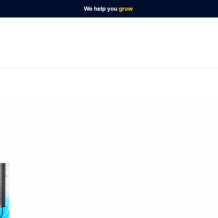
We help you
grow
mmes-nous ?
Blog
Contactez-nous